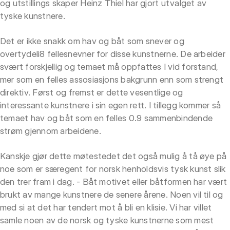
og utstillings skaper Heinz Thiel har gjort utvalget av
tyske kunstnere.
Det er ikke snakk om hav og båt som snever og
overtydeli8 fellesnevner for disse kunstnerne. De arbeider
svært forskjellig og temaet må oppfattes I vid forstand,
mer som en felles assosiasjons bakgrunn enn som strengt
direktiv. Først og fremst er dette vesentlige og
interessante kunstnere i sin egen rett. I tillegg kommer så
temaet hav og båt som en felles 0.9 sammenbindende
strøm gjennom arbeidene.
Kanskje gjør dette møtestedet det også mulig å tå øye på
noe som er særegent for norsk henholdsvis tysk kunst slik
den trer fram i dag. - Båt motivet eller båtformen har vært
brukt av mange kunstnere de senere årene. Noen vil til og
med si at det har tendert mot å bli en klisie. Vi har villet
samle noen av de norsk og tyske kunstnerne som mest