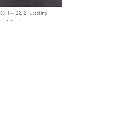
30.11 — 22.12
Utstilling
Installasjon
Åpningstider
Mandag
Stengt
Tirsdag
Stengt
Onsdag
Stengt
Torsdag
Stengt
Fredag
Stengt
Lørdag
Stengt
Søndag
Stengt
Adresse
Rådhusgata 19
0158 Oslo