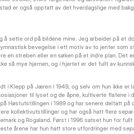
estad er også opptatt av det hverdagslige med ba
 å sette ord på bildene mine. Jeg arbeider på et do
ymnastisk bevegelse i ett motiv av to jenter som s
e en streben eller en søken på et indre plan. Det e
 så mye hjernen, og i hjertet er det fullt av kunnsk
født i Klepp på Jæren i 1949, og selv om hun ikke er
sosiasjoner til lyset og de åpne, kultiverte flatene 
på Høstutstillingen i 1989 og har senere deltatt på
flere kollektivutstillinger og har også hatt flere separ
emark og Rogaland. Først i 1996 satset hun for fullt
este årene har hun hatt store utfordringer med separa