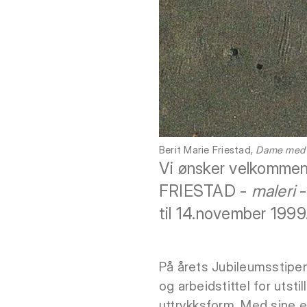
Berit Marie Friestad,
Dame med 
Vi ønsker velkommen 
FRIESTAD -
maleri
-
til 14.november 1999
På årets Jubileumsstipend
og arbeidstittel for utsti
uttrykksform. Med sine en