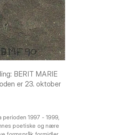
illing: BERIT MARIE
rioden er 23. oktober
ra perioden 1997 - 1999,
nnes poetiske og nære
ive formspråk formidler