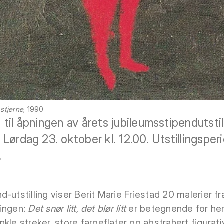
stjerne
, 1990
til åpningen av årets jubileumsstipendutst
 Lørdag 23. oktober kl. 12.00. Utstillingspe
.
-utstilling viser Berit Marie Friestad 20 malerier f
llingen:
Det snør litt, det blør litt
er betegnende for he
kle streker, store fargeflater og abstrahert figurat