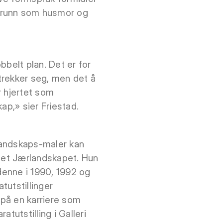
kgrunn som husmor og
bbelt plan. Det er for
trekker seg, men det å
r hjertet som
ap,» sier Friestad.
 landskaps-maler kan
i det Jærlandskapet. Hun
 denne i 1990, 1992 og
atutstillinger
 på en karriere som
tutstilling i Galleri