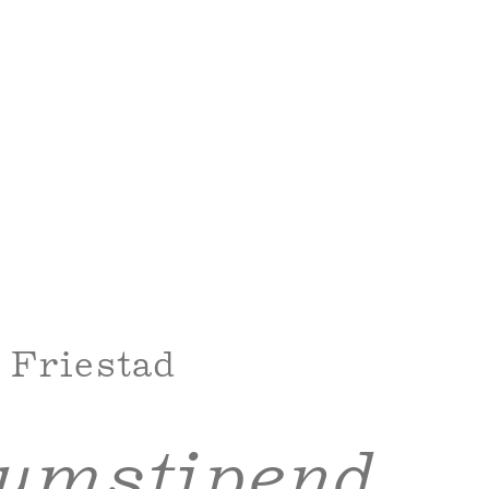
 Friestad
eumstipend