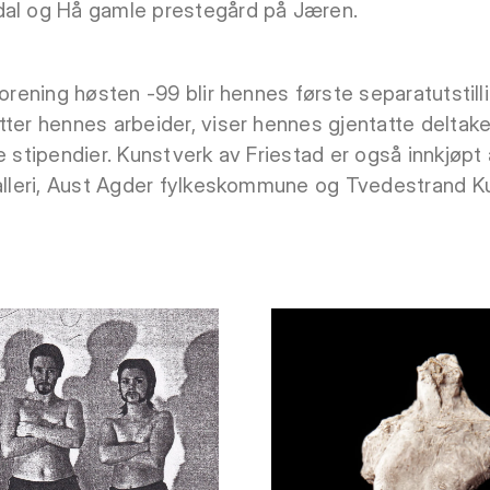
dal og Hå gamle prestegård på Jæren.
forening høsten -99 blir hennes første separatutstilli
tter hennes arbeider, viser hennes gjentatte deltake
e stipendier. Kunstverk av Friestad er også innkjøpt 
galleri, Aust Agder fylkeskommune og Tvedestrand K