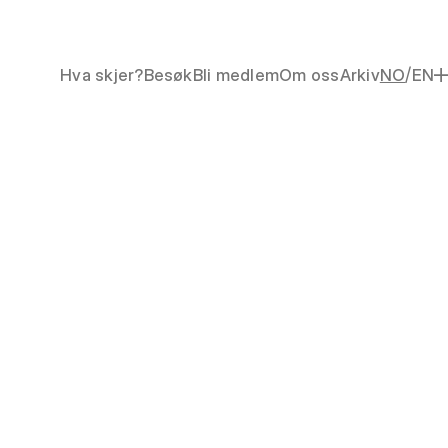
/
Hva skjer?
Besøk
Bli medlem
Om oss
Arkiv
NO
EN