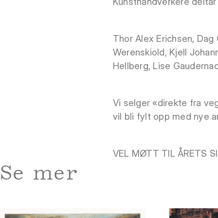
Kunsthåndverkere deltar p
Thor Alex Erichsen, Dag
Werenskiold, Kjell Johan
Hellberg, Lise Gauderna
Vi selger «direkte fra 
vil bli fylt opp med nye 
VEL MØTT TIL ÅRETS S
Se mer