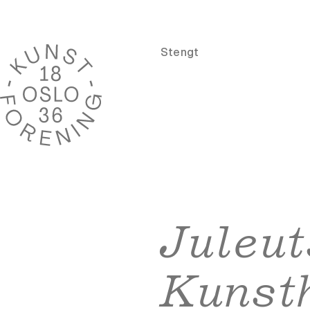
Stengt
Juleut
Kunst