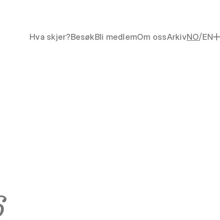
/
Hva skjer?
Besøk
Bli medlem
Om oss
Arkiv
NO
EN
6