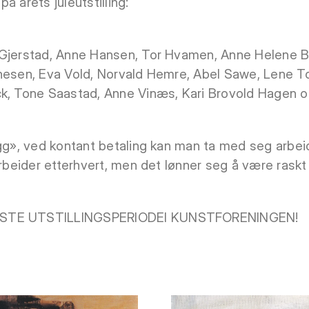
å årets juleutstilling:
 Gjerstad, Anne Hansen, Tor Hvamen, Anne Helene Br
nesen, Eva Vold, Norvald Hemre, Abel Sawe, Lene T
ck, Tone Saastad, Anne Vinæs, Kari Brovold Hagen o
vegg», ved kontant betaling kan man ta med seg arb
arbeider etterhvert, men det lønner seg å være raskt
ISTE UTSTILLINGSPERIODEI KUNSTFORENINGEN!