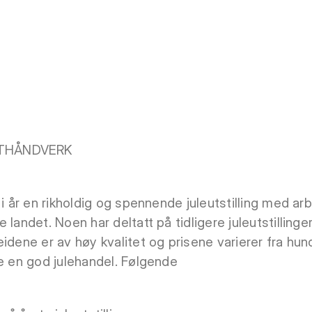
STHÅNDVERK
 i år en rikholdig og spennende juleutstilling med ar
landet. Noen har deltatt på tidligere juleutstillinger 
eidene er av høy kvalitet og prisene varierer fra hu
re en god julehandel. Følgende