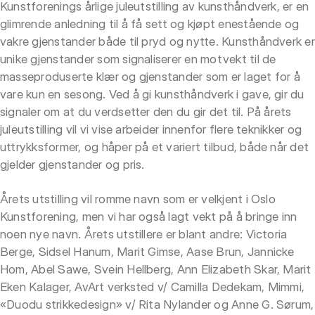
Kunstforenings årlige juleutstilling av kunsthåndverk, er en
glimrende anledning til å få sett og kjøpt enestående og
vakre gjenstander både til pryd og nytte. Kunsthåndverk er
unike gjenstander som signaliserer en motvekt til de
masseproduserte klær og gjenstander som er laget for å
vare kun en sesong. Ved å gi kunsthåndverk i gave, gir du
signaler om at du verdsetter den du gir det til. På årets
juleutstilling vil vi vise arbeider innenfor flere teknikker og
uttrykksformer, og håper på et variert tilbud, både når det
gjelder gjenstander og pris.
Årets utstilling vil romme navn som er velkjent i Oslo
Kunstforening, men vi har også lagt vekt på å bringe inn
noen nye navn. Årets utstillere er blant andre: Victoria
Berge, Sidsel Hanum, Marit Gimse, Aase Brun, Jannicke
Hom, Abel Sawe, Svein Hellberg, Ann Elizabeth Skar, Marit
Eken Kalager, AvArt verksted v/ Camilla Dedekam, Mimmi,
«Duodu strikkedesign» v/ Rita Nylander og Anne G. Sørum,