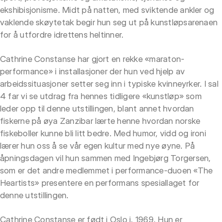
ekshibisjonisme. Midt på natten, med sviktende ankler og
vaklende skøytetak begir hun seg ut på kunstløpsarenaen
for å utfordre idrettens heltinner.
Cathrine Constanse har gjort en rekke «maraton-
performance» i installasjoner der hun ved hjelp av
arbeidssituasjoner setter seg inn i typiske kvinneyrker. I sal
4 far vi se utdrag fra hennes tidligere «kunstløp» som
leder opp til denne utstillingen, blant annet hvordan
fiskerne på øya Zanzibar lærte henne hvordan norske
fiskeboller kunne bli litt bedre. Med humor, vidd og ironi
lærer hun oss å se vår egen kultur med nye øyne. På
åpningsdagen vil hun sammen med Ingebjørg Torgersen,
som er det andre medlemmet i performance-duoen «The
Heartists» presentere en performans spesiallaget for
denne utstillingen.
Cathrine Constanse er født i Oslo i. 1969. Hun er