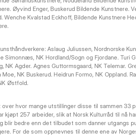
nde Sørlandskunstnere, Noddeland Bildende kunstner
nere. Øyvind Enger, Buskerud Bildende Kunstnere. V
nd. Wenche Kvalstad Eckhoff, Bildende Kunstnere He
ere.
 kunsthåndverkere: Aslaug Juliussen, Nordnorske Ku
ise Simonnæs, NK Hordland/Sogn og Fjordane. Turi G
g, NK Agder. Agnes Guttormsgaard, NK Telemar. Gre
n Moe, NK Buskerud. Heidrun Formo, NK Oppland. Ra
NK Østfold.
t over hvor mange utstillinger disse til sammen 33 
 kjøpt 257 arbeider, slik at Norsk Kulturråd til nå ha
lg blir bedre enn det tilbudet som danner utgangs pu
ligere. For de som oppnevnes til denne ene av Norg