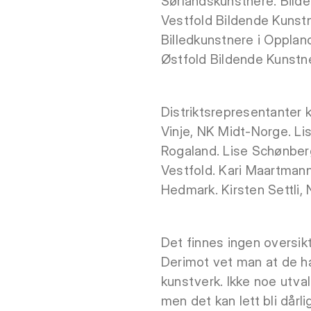
Sørlandskunstnere. Bilde
Vestfold Bildende Kunst
Billedkunstnere i Oppla
Østfold Bildende Kunstn
Distriktsrepresentanter
Vinje, NK Midt-Norge. L
Rogaland. Lise Schønber
Vestfold. Kari Maartman
Hedmark. Kirsten Settli, 
Det finnes ingen oversik
Derimot vet man at de har
kunstverk. Ikke noe utva
men det kan lett bli dår