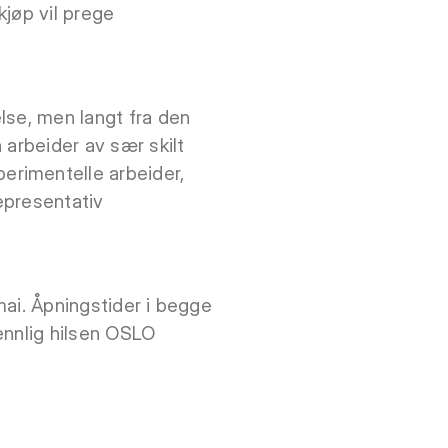
kjøp vil prege
lse, men langt fra den
n arbeider av sær skilt
erimentelle arbeider,
epresentativ
 mai. Åpningstider i begge
vennlig hilsen OSLO