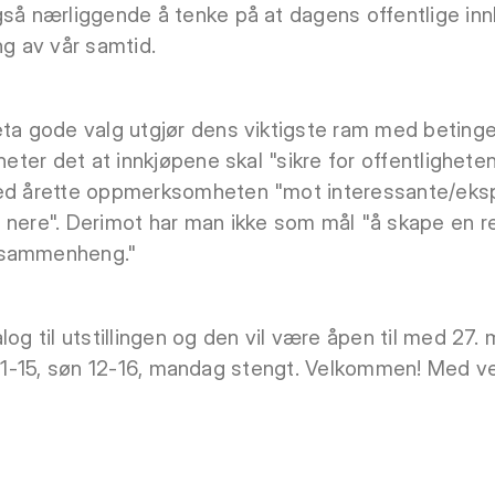
gså nærliggende å tenke på at dagens offentlige inn
g av vår samtid.
eta gode valg utgjør dens viktigste ram med betinge
 heter det at innkjøpene skal "sikre for offentlighete
ved årette oppmerksomheten "mot interessante/eksp
 nere". Derimot har man ikke som mål "å skape en r
 sammenheng."
log til utstillingen og den vil være åpen til med 27.
 lør 11-15, søn 12-16, mandag stengt. Velkommen! Med 