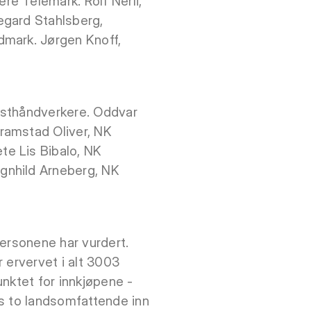
e Telemark. Rolf Nerli,
egard Stahlsberg,
dmark. Jørgen Knoff,
nsthåndverkere. Oddvar
ramstad Oliver, NK
te Lis Bibalo, NK
gnhild Arneberg, NK
personene har vurdert.
r ervervet i alt 3003
nktet for innkjøpene -
es to landsomfattende inn