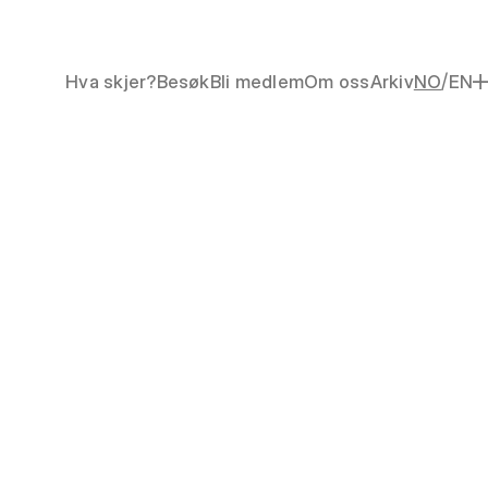
/
Hva skjer?
Besøk
Bli medlem
Om oss
Arkiv
NO
EN