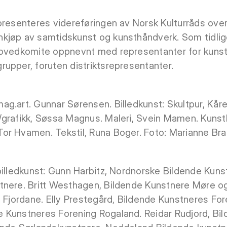
resenteres videreføringen av Norsk Kulturråds over
kjøp av samtidskunst og kunsthåndverk. Som tidlige
hovedkomite oppnevnt med representanter for kuns
upper, foruten distriktsrepresentanter.
g.art. Gunnar Sørensen. Billedkunst: Skultpur, Kåre
grafikk, Søssa Magnus. Maleri, Svein Mamen. Kunsthå
or Hvamen. Tekstil, Runa Boger. Foto: Marianne Bra
billedkunst: Gunn Harbitz, Nordnorske Bildende Kuns
tnere. Britt Westhagen, Bildende Kunstnere Møre o
g Fjordane. Elly Prestegård, Bildende Kunstneres Fo
 Kunstneres Forening Rogaland. Reidar Rudjord, Bi