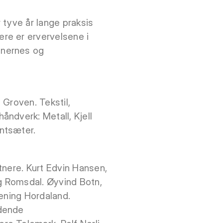
 tyve år lange praksis
re er ervervelsene i
tnernes og
 Groven. Tekstil,
ndverk: Metall, Kjell
ntsæter.
tnere. Kurt Edvin Hansen,
g Romsdal. Øyvind Botn,
rening Hordaland.
ldende