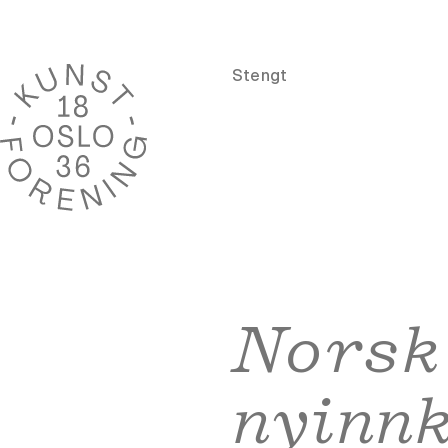
Stengt
Norsk
nyinnk