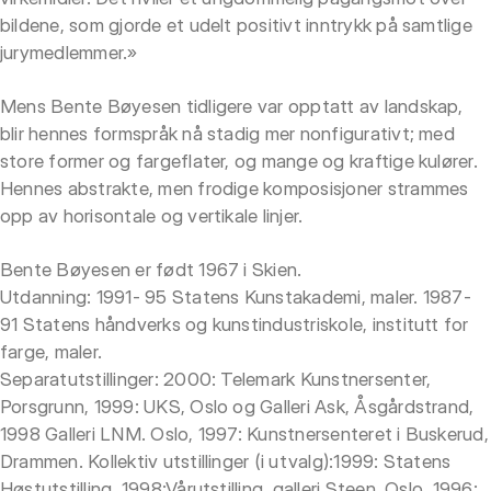
bildene, som gjorde et udelt positivt inntrykk på samtlige
jurymedlemmer.»
Mens Bente Bøyesen tidligere var opptatt av landskap,
blir hennes formspråk nå stadig mer nonfigurativt; med
store former og fargeflater, og mange og kraftige kulører.
Hennes abstrakte, men frodige komposisjoner strammes
opp av horisontale og vertikale linjer.
Bente Bøyesen er født 1967 i Skien.
Utdanning: 1991- 95 Statens Kunstakademi, maler. 1987-
91 Statens håndverks og kunstindustriskole, institutt for
farge, maler.
Separatutstillinger: 2000: Telemark Kunstnersenter,
Porsgrunn, 1999: UKS, Oslo og Galleri Ask, Åsgårdstrand,
1998 Galleri LNM. Oslo, 1997: Kunstnersenteret i Buskerud,
Drammen. Kollektiv utstillinger (i utvalg):1999: Statens
Høstutstilling, 1998:Vårutstilling, galleri Steen, Oslo, 1996: