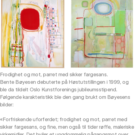
Frodighet og mot, parret med sikker fargesans.
Bente Bøyesen debuterte på Høstutstillingen i 1999, og
ble da tildelt Oslo Kunstforenings jubileumsstipend.
Følgende karakteristikk ble den gang brukt om Bøyesens
bilder:
«Forfriskende uforferdet; frodighet og mot, parret med
sikker fargesans, og fine, men også til tider røffe, maleriske
virkemidler. Det hviler et ungdommelig pågangsmot over