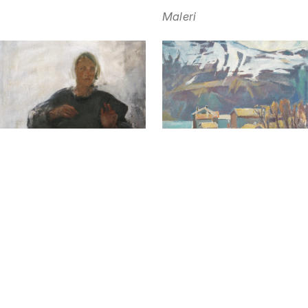
Maleri
26.10 — 17.11
Exhibition
Maleri
26.10 — 17.11
Exhibition
Jubileumsstipendutstilling
1996
Opening hours