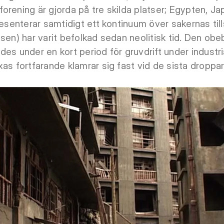
orening är gjorda på tre skilda platser; Egypten, J
resenterar samtidigt ett kontinuum över sakernas till
asen) har varit befolkad sedan neolitisk tid. Den o
es under en kort period för gruvdrift under industr
as fortfarande klamrar sig fast vid de sista droppar