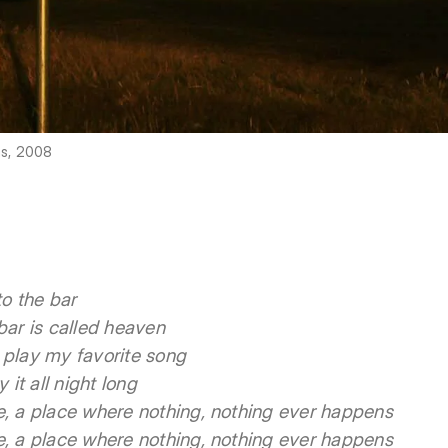
as, 2008
to the bar
bar is called heaven
 play my favorite song
 it all night long
e, a place where nothing, nothing ever happens
e, a place where nothing, nothing ever happens