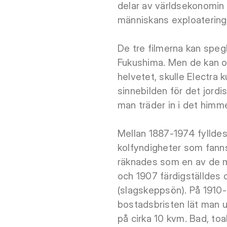
delar av världsekonomin 
människans exploatering
De tre filmerna kan speg
Fukushima. Men de kan 
helvetet, skulle Electra 
sinnebilden för det jord
man träder in i det himm
Mellan 1887-1974 fyllde
kolfyndigheter som fanns
räknades som en av de m
och 1907 färdigställde
(slagskeppsön). På 1910-
bostadsbristen lät man u
på cirka 10 kvm. Bad, toa