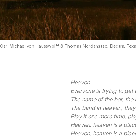
Carl Michael von Hausswolff & Thomas Nordanstad, Electra, Tex
Heaven
Everyone is trying to get 
The name of the bar, the 
The band in heaven, they
Play it one more time, play
Heaven, heaven is a plac
Heaven, heaven is a plac