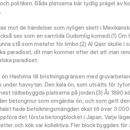
och politiken. Båda platserna bär tydlig prägel av 
.
las mot de händelser som nyligen skett i Mexikansk
också ses som en samtida Gudomlig komedi.(1) Om 
kunna stå som metafor för limbo.(2) Al Qasr skulle i 
iska paradiset, dit man kommer efter det att man ren
elska paradiset.
s ön Hashima till bristningsgränsen med gruvarbeta
 under havsytan. Den kala ön, som utsätts för tyfone
est tätbebyggda platserna på jorden.(3) År 1890 k
s den betongmur som omgärdar ön, och som gett de
talet hade befolkningsmängden ökat till över 3 000 
ppföra det första betongblocket i Japan. Varje läg
letter och kök var kollektiva. Fler block byggdes för