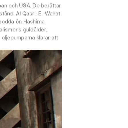
apan och USA. De berättar
stånd. Al Qasr i El-Wahat
bebodda ön Hashima
ialismens guldålder,
 oljepumparna klarar att