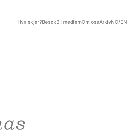
/
Hva skjer?
Besøk
Bli medlem
Om oss
Arkiv
NO
EN
mas