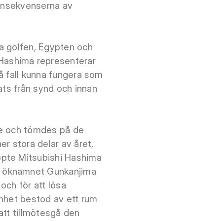
konsekvenserna av
a golfen, Egypten och
Hashima representerar
så fall kunna fungera som
ats från synd och innan
re och tömdes på de
r stora delar av året,
öpte Mitsubishi Hashima
n öknamnet Gunkanjima
och för att lösa
enhet bestod av ett rum
 att tillmötesgå den