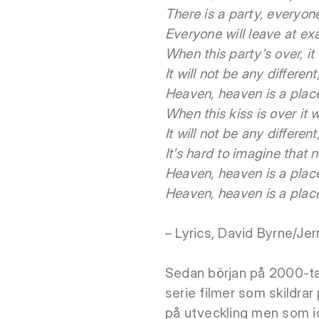
There is a party, everyone
Everyone will leave at ex
When this party's over, it 
It will not be any differen
Heaven, heaven is a plac
When this kiss is over it w
It will not be any differen
It's hard to imagine that 
Heaven, heaven is a plac
Heaven, heaven is a plac
– Lyrics, David Byrne/Jer
Sedan början på 2000-ta
serie filmer som skildra
på utveckling men som id