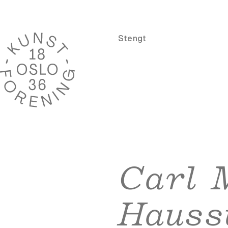
Stengt
Carl 
Hauss