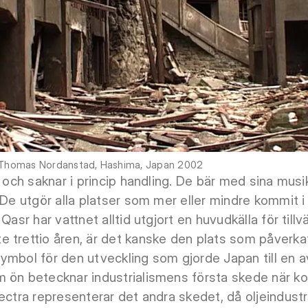
& Thomas Nordanstad, Hashima, Japan 2002
d och saknar i princip handling. De bär med sina mus
 De utgör alla platser som mer eller mindre kommit i
Qasr har vattnet alltid utgjort en huvudkälla för till
e trettio åren, är det kanske den plats som påverk
ymbol för den utveckling som gjorde Japan till en 
 ön betecknar industrialismens första skede när kol
ectra representerar det andra skedet, då oljeindustr