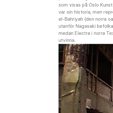
som visas på Oslo Kunstf
var sin historia, men rep
el-Bahriyah (den norra o
utanför Nagasaki befolkad
medan Electra i norra Tex
utvinna.