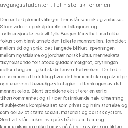
avgangsstudenter til et historisk fenomen!
Den siste diplomutstillingen fremstår som rik og ambisiøs.
Store video- og skulpturelle installasjoner og
todimensjonale verk vil fylle Bergen Kunsthall med ulike
fokus som blant annet: den fallerte mannsrollen, forholdet
mellom tid og språk, det fangede blikket, spenningen
mellom mystisisme og jordnær norsk kultur, menneskets
tilsynelatende forflatede guddommelighet, brytningen
mellom begjær og kritisk distanse i forførelsen. Dette blir
en sammensatt utstilling hvor det humoristiske og alvorlige
opererer som likeverdige strategier i utforskingen av det
menneskelige. Blant arbeidene eksisterer en ærlig
tilkortkommenhet og til tider forfriskende naiv tilnærming
til subjektets kompleksitet som privat og intim størrelse og
som del av et større sosialt, materielt og politisk system.
Sentralt står bruken av språk både som form og
kommunikasjon i ulike forsøk på å både avsløre og tilsløre