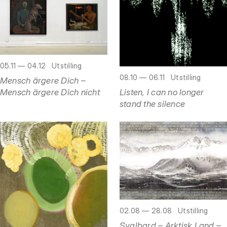
05.11 — 04.12
Utstilling
08.10 — 06.11
Utstilling
Mensch ärgere Dich –
Listen, I can no longer
Mensch ärgere Dich nicht
stand the silence
02.08 — 28.08
Utstilling
Svalbard – Arktisk Land –