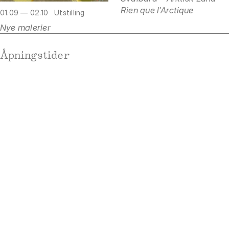
Rien que l’Arctique
01.09 — 02.10
Utstilling
Nye malerier
Åpningstider
Mandag
Stengt
Tirsdag
Stengt
Onsdag
Stengt
Torsdag
Stengt
Fredag
Stengt
Lørdag
Stengt
Søndag
Stengt
Adresse
Rådhusgata 19
0158 Oslo