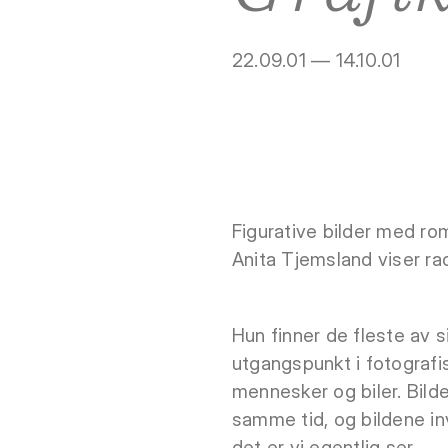
22.09.01 — 14.10.01
Figurative bilder med rom
Anita Tjemsland viser rad
Hun finner de fleste av s
utgangspunkt i fotografis
mennesker og biler. Bild
samme tid, og bildene in
det er vi egentlig ser.