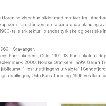
unstforening viser hun bilder med motiver fra i Aser
ap som framstår som en fascinerende blanding av 
00-talls arkitektur, iblandet tyrkiske og persiske i
1969, i Stavanger.
ens Kunstakademi, Oslo, 1991-93: Kunstskolen i Rogal
dlemmer»; 2000: Norske Grafikere, 1999: Galleri Tre
jubileum», "Høstutstillingens utvalgte" i Sandefjord
gsutstillingen; Oslo Kunstforening, 1995:Vestlandsut