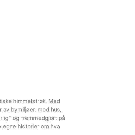
.
sotiske himmelstrøk. Med
r av bymiljøer, med hus,
urlig" og fremmedgjort på
e egne historier om hva