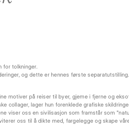
 for tolkninger.
eringer, og dette er hennes første separatutstilling
ine motiver på reiser til byer, gjeme i fjerne og ek
ke collager, lager hun forenklede grafiske skildringe
ene viser oss en sivilisasjon som framstår som "nat
viterer oss til å dikte med, fargelegge og skape vår