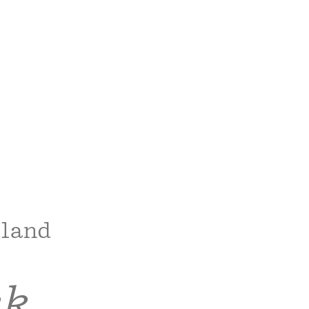
land
kk