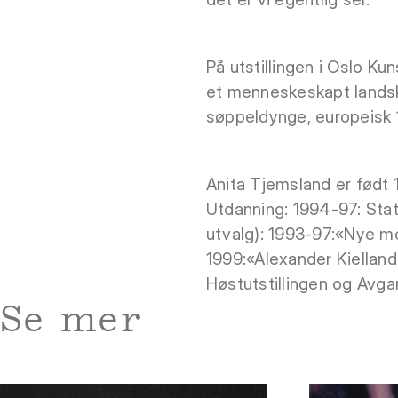
På utstillingen i Oslo K
et menneskeskapt landsk
søppeldynge, europeisk 19
Anita Tjemsland er født 
Utdanning: 1994-97: Stat
utvalg): 1993-97:«Nye me
1999:«Alexander Kielland 
Høstutstillingen og Avgan
Se mer