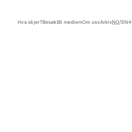
/
Hva skjer?
Besøk
Bli medlem
Om oss
Arkiv
NO
EN