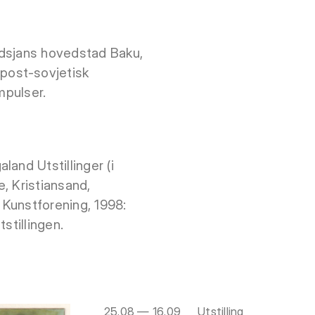
badsjans hovedstad Baku,
post-sovjetisk
mpulser.
and Utstillinger (i
, Kristiansand,
 Kunstforening, 1998:
stillingen.
25.08 — 16.09
Utstilling