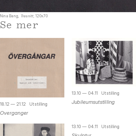
Nina Bang,
Tresnitt
, 120x70
Se mer
13.10 — 04.11
Utstilling
Jubileumsutstilling
18.12 — 21.12
Utstilling
Overganger
13.10 — 04.11
Utstilling
Skulptur