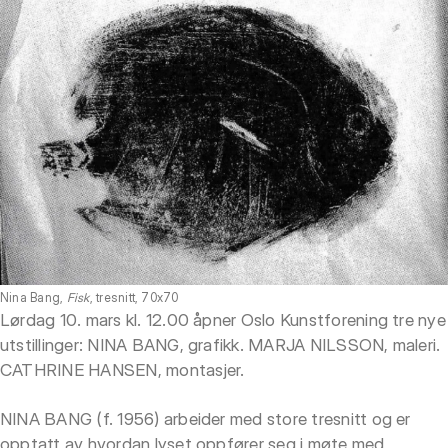
Nina Bang,
Fisk
, tresnitt, 70x70
Lørdag 10. mars kl. 12.00 åpner Oslo Kunstforening tre nye
utstillinger: NINA BANG, grafikk. MARJA NILSSON, maleri.
CATHRINE HANSEN, montasjer.
NINA BANG (f. 1956) arbeider med store tresnitt og er
opptatt av hvordan lyset oppfører seg i møte med