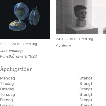
24.10 — 15.11
Utstilling
21.11 — 20.12
Utstilling
Skulptur
Juleutstilling
Kunsthåndverk 1992
Åpningstider
Mandag
Stengt
Tirsdag
Stengt
Onsdag
Stengt
Torsdag
Stengt
Fredag
Stengt
Lørdag
Stengt