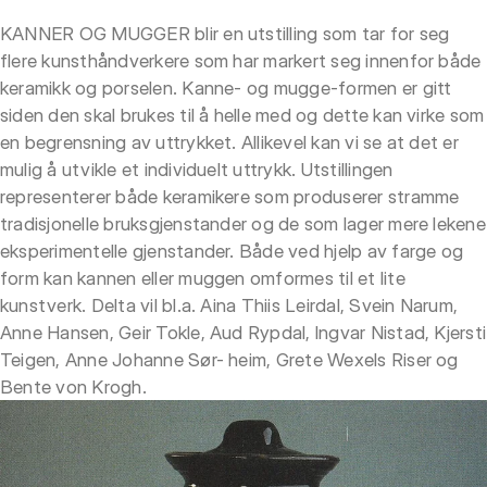
KANNER OG MUGGER blir en utstilling som tar for seg
flere kunsthåndverkere som har markert seg innenfor både
keramikk og porselen. Kanne- og mugge-formen er gitt
siden den skal brukes til å helle med og dette kan virke som
en begrensning av uttrykket. Allikevel kan vi se at det er
mulig å utvikle et individuelt uttrykk. Utstillingen
representerer både keramikere som produserer stramme
tradisjonelle bruksgjenstander og de som lager mere lekene
eksperimentelle gjenstander. Både ved hjelp av farge og
form kan kannen eller muggen omformes til et lite
kunstverk. Delta vil bl.a. Aina Thiis Leirdal, Svein Narum,
Anne Hansen, Geir Tokle, Aud Rypdal, lngvar Nistad, Kjersti
Teigen, Anne Johanne Sør- heim, Grete Wexels Riser og
Bente von Krogh.