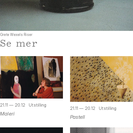
Grete Wexels Riser
Se mer
21.11 — 20.12
Utstilling
21.11 — 20.12
Utstilling
Maleri
Pastell