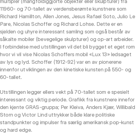
multipler (mangfoldiggjorte objekter eller skulpturer) fra
11960- og 70-tallet av verdensberømte kunstnere som
Richard Hamillton, Allen Jones, Jesus Rafael Soto, Julio Le
Pare, Nicolas Schoffer og Richard Lohse. Dette er en
sjelden og uhyre interessant samling som også består av
såkalte mobiler (bevegelige skulpturer) og op-art arbeider.
I forbindelse med utstillingen vil det bli bygget et eget rom
hvor vi vil vise Nicolas Schoffers mobil «Lux 13» ledsaget
av lys og lyd. Schoffer (1912-92) var en av pionerene
innenfor utviklingen av den kinetiske kunsten på 550- og
60-tallet.
Utstillingen legger ellers vekt på 70-tallet som e spesielt
interessant og viktig periode. Grafikk fra kunstnere innefor
den kjente GRAS-gruppa; Per Kleiva, Anders Kjær, Willibald
Storn og Victor Lind uttrykker både klare politiske
standpunkter og impulser fra særlig amerikansk pop-kunst
og hard edge.