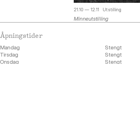
21.10 — 12.11
Utstilling
Minneutstilling
Åpningstider
Mandag
Stengt
Tirsdag
Stengt
Onsdag
Stengt
Torsdag
Stengt
Fredag
Stengt
Lørdag
Stengt
Søndag
Stengt
Adresse
Rådhusgata 19
0158 Oslo