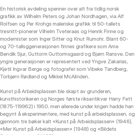
En historisk avdeling spenner over alt fra tidlig norsk
grafikk av Wilhelm Peters og Johan Nordhagen, via Alf
Rolfsen og Per Krohgs maleriske grafikk til 50-tallets
tresnitt-pionerer Vilhelm Tveteraas og Henrik Finne og
modernister som Inger Sitter og Knut Rumohr. Blant 60-
og 70-tallsggenerasjonen finnes grafikere som Ame
Bendik Sjur, Guttorm Guttormsgaard og Bjørn Ransve. Den
yngre generasjonen er representert ved Yngve Zakarias,
Kjetil Ingvar Berge og fotografer som Vibeke Tandberg,
Torbjørn Rødland og Mikkel McAlinden.
Kunst på Arbeidsplassen ble skapt av grunderen,
kunsthistorikeren og Norges første riksantikvar Harry Fett
(1875-119962) i 1950. men allerede under krigen hadde han
begynt å eksperimentere, med kunst på arbeidsplassen, og
gjennom tre bøker kalt «Kunst på Arbeidsplassen» (1946),
«Mer Kunst på Arbeidsplassen» (1948) og «Bildets