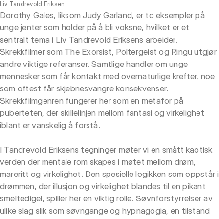
Liv Tandrevold Eriksen
Dorothy Gales, liksom Judy Garland, er to eksempler på
unge jenter som holder på å bli voksne, hvilket er et
sentralt tema i Liv Tandrevold Eriksens arbeider.
Skrekkfilmer som The Exorsist, Poltergeist og Ringu utgjør
andre viktige referanser. Samtlige handler om unge
mennesker som får kontakt med overnaturlige krefter, noe
som oftest får skjebnesvangre konsekvenser.
Skrekkfilmgenren fungerer her som en metafor på
puberteten, der skillelinjen mellom fantasi og virkelighet
iblant er vanskelig å forstå.
I Tandrevold Eriksens tegninger møter vi en smått kaotisk
verden der mentale rom skapes i møtet mellom drøm,
mareritt og virkelighet. Den spesielle logikken som oppstår i
drømmen, der illusjon og virkelighet blandes til en pikant
smeltedigel, spiller her en viktig rolle. Søvnforstyrrelser av
ulike slag slik som søvngange og hypnagogia, en tilstand