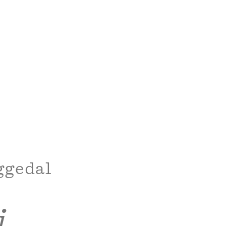
ggedal
i