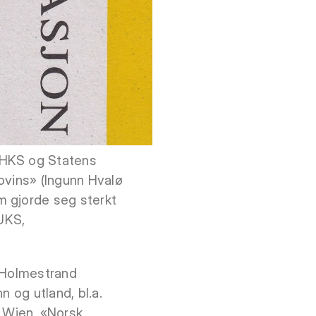
SHKS og Statens
ovins» (Ingunn Hvalø
m gjorde seg sterkt
 UKS,
i Holmestrand
n og utland, bl.a.
 Wien, «Norsk