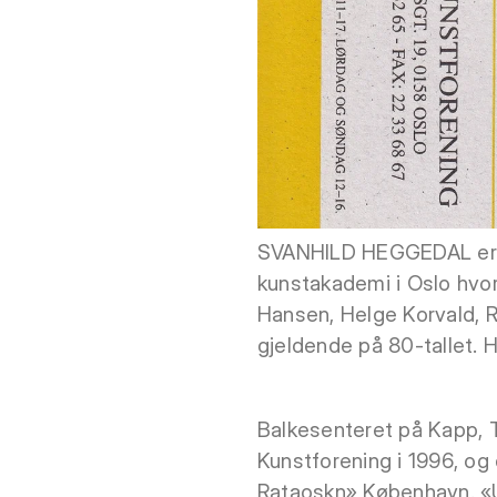
SVANHILD HEGGEDAL er fø
kunstakademi i Oslo hvor
Hansen, Helge Korvald, 
gjeldende på 80-tallet. Hu
Balkesenteret på Kapp, T
Kunstforening i 1996, og d
Rataoskn» København. «U