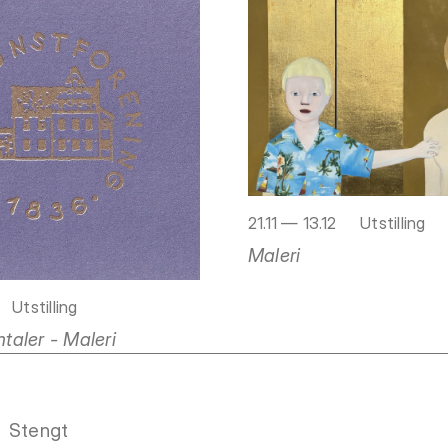
21.11 — 13.12
Utstilling
Maleri
Utstilling
aler - Maleri
Stengt