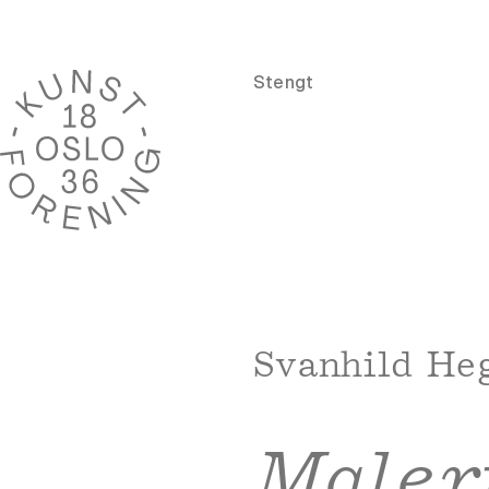
Stengt
Svanhild He
Maler