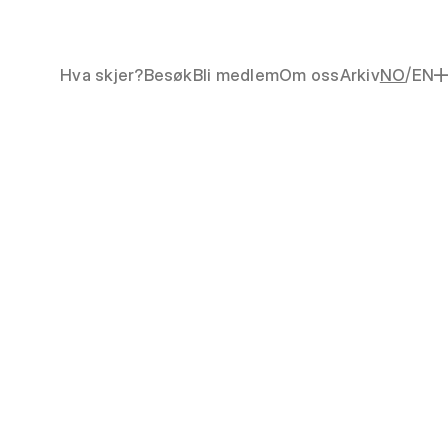
/
Hva skjer?
Besøk
Bli medlem
Om oss
Arkiv
NO
EN