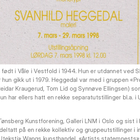
dt i Våle i Vestfold i 1944. Hun er utdannet ved 
 hun gikk ut i 1979. Heggedal var med i gruppen «Pr
Reidar Kraugerud, Tom Lid og Synnøve Ellingsen) so
n har ellers hatt en rekke separatutstillinger bl.a. i
ønsberg Kunstforening, Galleri LNM i Oslo og sist 
eltatt på en rekke kollektiv og gruppeutstillinger i in
teksti» Wangs kunsthandel, «Artists statemnests»