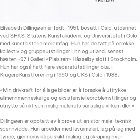
Elisabeth Dillingøen er født i 1951, bosatt i Oslo, utdannet
ved SHKS, Statens Kunstakademi, og Universitetet i Oslo
med kunsthistorie mellomfag. Hun har deltatt på enrekke
kollektiv og gruppeutstillinger i inn og utland, senest
høsten -97 i Galleri «Plaisiren» Håsselby slott i Stockholm.
Hun har også hatt flere separatutstillinger bl.a. i
KragerøKunstforening i 1990 og UKS i Oslo i 1988.
«Min drivkraft for å lage bilder er å forsøke å uttrykke
allmennmenneskelige og eksistensielleproblemstillinger og
utnytte så rikt som mulig maleriets sanselige virkemidler.»
Dillingøen er opptatt av å prøve ut en stor male-teknisk
spennvidde. Hun arbeider med lasurmaleri, lag på lag med
tynne, gjennomsiktige skikt maling og skraping hvor