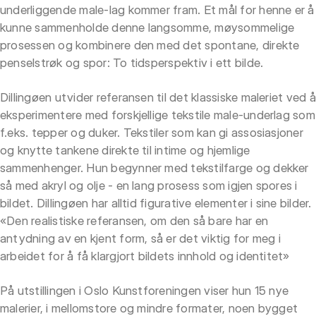
underliggende male-lag kommer fram. Et mål for henne er å
kunne sammenholde denne langsomme, møysommelige
prosessen og kombinere den med det spontane, direkte
penselstrøk og spor: To tidsperspektiv i ett bilde.
Dillingøen utvider referansen til det klassiske maleriet ved å
eksperimentere med forskjellige tekstile male-underlag som
f.eks. tepper og duker. Tekstiler som kan gi assosiasjoner
og knytte tankene direkte til intime og hjemlige
sammenhenger. Hun begynner med tekstilfarge og dekker
så med akryl og olje - en lang prosess som igjen spores i
bildet. Dillingøen har alltid figurative elementer i sine bilder.
«Den realistiske referansen, om den så bare har en
antydning av en kjent form, så er det viktig for meg i
arbeidet for å få klargjort bildets innhold og identitet»
På utstillingen i Oslo Kunstforeningen viser hun 15 nye
malerier, i mellomstore og mindre formater, noen bygget