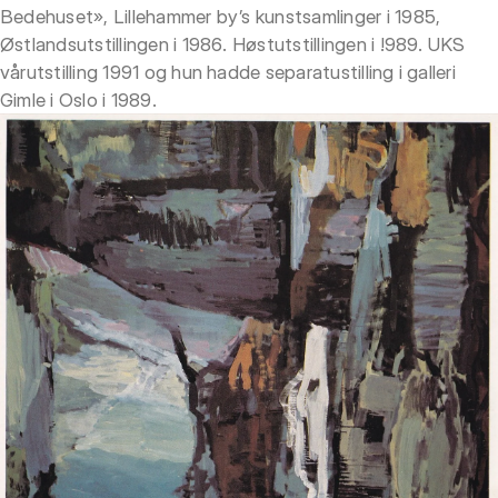
Bedehuset», Lillehammer by’s kunstsamlinger i 1985,
Østlandsutstillingen i 1986. Høstutstillingen i !989. UKS
vårutstilling 1991 og hun hadde separatustilling i galleri
Gimle i Oslo i 1989.