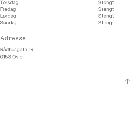
Torsdag
Stengt
Fredag
Stengt
Lørdag
Stengt
Søndag
Stengt
Adresse
Rådhusgata 19
0158 Oslo
Oslo Kunstforening er en ikke-kommersiell, medlemsbasert forening, etablert
i 1836. Oslo Kunstforening er den eldste kunstinstitusjonen og
medlemsorganisasjonen i norsk kulturliv. Siden 1936 har vi holdt til i andre
etasje i Rådmannsgården, i Rådhusgata 19.