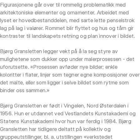
Figurasjonene går over til rommelig problematikk med
arkitektoniske elementer og ornamenter. Arbeidet med
lyset er hovedbestanddelen, med sarte lette penselstrok
lag på lag i valører. Rommet blir flyttet og hus og tårn gir
kontraster til landskapets retning og plan innover i bildet.
Bjørg Gransletten legger vekt på å la seg styre av
mulighetene som dukker opp under malerprosessen - det
uforutsette. «Prosessen avføder nye bilder; enkle
koloritter i flater, linjer som tegner egne komposisjoner over
det malte, eller som ligger i selve bildet som rytme som
binder oss sammen.»
Bjørg Gransletten er født i Vingelen, Nord Østerdalen i
1956. Hun er utdannet ved Vestlandets Kunstakademi og
Statens Kunstakademi hvor hun var ferdig i 1984. Bjørg
Gransletten har tidligere deltatt på kollektiv og
gruppeutstillinger, bl. a. utstillingen «verkstedet