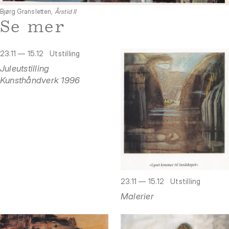
Bjørg Gransletten,
Årstid II
Se mer
23.11 — 15.12
Utstilling
Juleutstilling
Kunsthåndverk 1996
23.11 — 15.12
Utstilling
Malerier