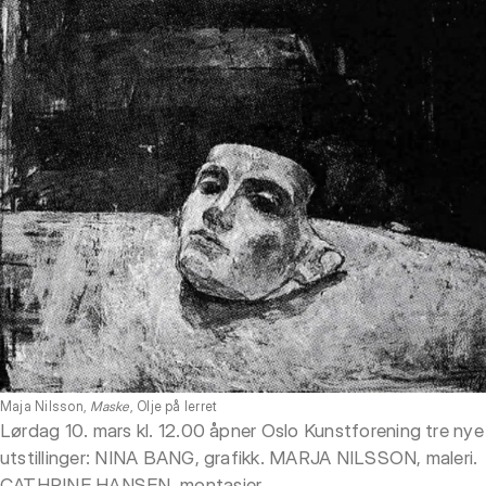
Maja Nilsson,
Maske
, Olje på lerret
Lørdag 10. mars kl. 12.00 åpner Oslo Kunstforening tre nye
utstillinger: NINA BANG, grafikk. MARJA NILSSON, maleri.
CATHRINE HANSEN, montasjer.