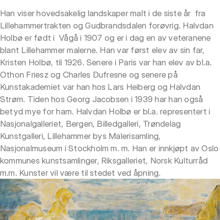
Han viser hovedsakelig landskaper malt i de siste år fra
Lillehammertrakten og Gudbrandsdalen forøvrig. Halvdan
Holbø er født i Vågå i 1907 og er i dag en av veteranene
blant Lillehammer malerne. Han var først elev av sin far,
Kristen Holbø, til 1926. Senere i Paris var han elev av bl.a.
Othon Friesz og Charles Dufresne og senere på
Kunstakademiet var han hos Lars Heiberg og Halvdan
Strøm. Tiden hos Georg Jacobsen i 1939 har han også
betyd mye for ham. Halvdan Holbø er bl.a. representert i
Nasjonalgalleriet, Bergen, Billedgalleri, Trøndelag
Kunstgalleri, Lillehammer bys Malerisamling,
Nasjonalmuseum i Stockholm m. m. Han er innkjøpt av Oslo
kommunes kunstsamlinger, Riksgalleriet, Norsk Kulturråd
m.m. Kunster vil være til stedet ved åpning.