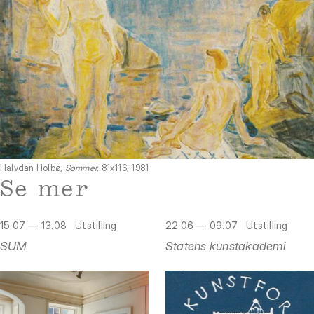
Halvdan Holbø,
Sommer,
81x116, 1981
Se mer
15.07 — 13.08
Utstilling
22.06 — 09.07
Utstilling
SUM
Statens kunstakademi