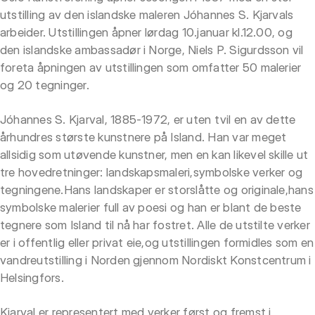
utstilling av den islandske maleren Jóhannes S. Kjarvals
arbeider. Utstillingen åpner lørdag 10.januar kl.12.00, og
den islandske ambassadør i Norge, Niels P. Sigurdsson vil
foreta åpningen av utstillingen som omfatter 50 malerier
og 20 tegninger.
Jóhannes S. Kjarval, 1885-1972, er uten tvil en av dette
århundres største kunstnere på Island. Han var meget
allsidig som utøvende kunstner, men en kan likevel skille ut
tre hovedretninger: landskapsmaleri,symbolske verker og
tegningene.Hans landskaper er storslåtte og originale,hans
symbolske malerier full av poesi og han er blant de beste
tegnere som Island til nå har fostret. Alle de utstilte verker
er i offentlig eller privat eie,og utstillingen formidles som en
vandreutstilling i Norden gjennom Nordiskt Konstcentrum i
Helsingfors.
Kjarval er representert med verker først og fremst i