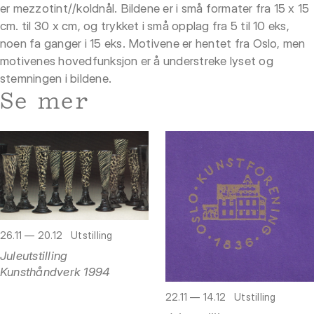
er mezzotint//koldnål. Bildene er i små formater fra 15 x 15
cm. til 30 x cm, og trykket i små opplag fra 5 til 10 eks,
noen fa ganger i 15 eks. Motivene er hentet fra Oslo, men
motivenes hovedfunksjon er å understreke lyset og
stemningen i bildene.
Se mer
26.11 — 20.12
Utstilling
Juleutstilling
Kunsthåndverk 1994
22.11 — 14.12
Utstilling