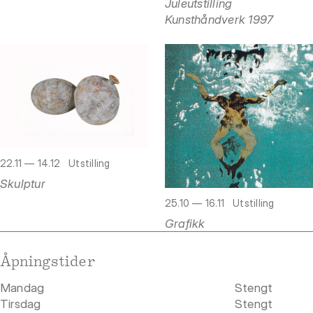
Juleutstilling
Kunsthåndverk 1997
22.11 — 14.12
Utstilling
Skulptur
25.10 — 16.11
Utstilling
Grafikk
Åpningstider
Mandag
Stengt
Tirsdag
Stengt