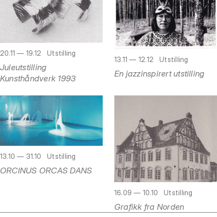
20.11 — 19.12
Utstilling
13.11 — 12.12
Utstilling
Juleutstilling
En jazzinspirert utstilling
Kunsthåndverk 1993
13.10 — 31.10
Utstilling
ORCINUS ORCAS DANS
16.09 — 10.10
Utstilling
Grafikk fra Norden