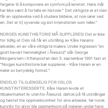
fargene til å komponere en symfoni på lerretet. Hans mål
har ikke vært å fortelle en historie:" Det viktigste er at man
får en opplevelse ved å studere bildene, at noe rører ved
en. Det er ti] syvende og sist intensiteten som teller."
NORGES KUNSTHISTORIE MÅ SUPPLERES! Det er ikke
for tidlig at Oslo nå får en utstilling av Kåre Harams
arbeider, en av våre viktigste malere. Under ingressen "en
godt bevart hemmelighet i Ålesund" slår George
Morgenstern i Aftenposten den 3. september 1991 fast at
"Norges kunsthistorie bør suppleres - Kåre Haram er en
maler av betydelig format."
ENDELIG TILGJENGELIG FOR OSLOS
KUNSTINTERESSERTE. Kåre Haram levde et
tilbaketrukket liv utenfor Ålesund, deltok på få utstillinger
og høstet lite oppmerksomhet for sine arbeider, før norsk
kunstliv for alvor ble oppmerksom på maleren under hans