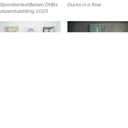
Sparebankstiftelsen DNBs
Ducks in a Row
stipendutstilling 2023
05.05 — 14.05
Utstilling
02.03 — 23.04
Utstilling
Free Education for All
Haarr & Hurum
Åpningstider
Mandag
Stengt
Tirsdag
Stengt
Onsdag
Stengt
Torsdag
Stengt