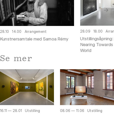
28.09
18.00
Arra
28.10
14.00
Arrangement
Utstillingsåpnin
Kunstnersamtale med Samoa Rémy
Nearing Towards 
World
Se mer
16.11 — 28.01
Utstilling
08.06 — 11.06
Utstilling