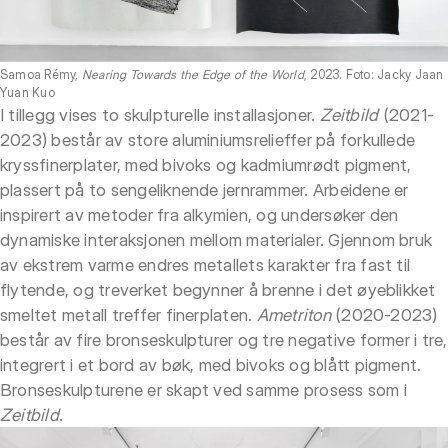
Samoa Rémy,
Nearing Towards the Edge of the World
, 2023. Foto: Jacky Jaan
Yuan Kuo
I tillegg vises to skulpturelle installasjoner.
Zeitbild
(2021-
2023) består av store aluminiumsrelieffer på forkullede
kryssfinerplater, med bivoks og kadmiumrødt pigment,
plassert på to sengeliknende jernrammer. Arbeidene er
inspirert av metoder fra alkymien, og undersøker den
dynamiske interaksjonen mellom materialer. Gjennom bruk
av ekstrem varme endres metallets karakter fra fast til
flytende, og treverket begynner å brenne i det øyeblikket
smeltet metall treffer finerplaten.
Ametriton
(2020-2023)
består av fire bronseskulpturer og tre negative former i tre,
integrert i et bord av bøk, med bivoks og blått pigment.
Bronseskulpturene er skapt ved samme prosess som i
Zeitbild
.