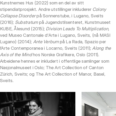
Kunstnernes Hus (2022) som en del av sitt
stipendiatprosjekt. Andre utstillinger inkluderer
Colony
Collapse Disorder
på Sonnenstube, i Lugano, Sveits
(2016);
Substratum
på Jugendstilsenteret, Kunstmuseet
KUBE, Ålesund (2015);
Division Leads To Multiplication
,
ved Museo Cantonale d'Arte i Lugano, Sveits, (nå MASI
Lugano) (2014);
Ante Verbum
på La Rada, Spazio per
l’Arte Contemporanea i Locarno, Sveits (2011);
Along the
Axis of the Mind
hos Norske Grafikere, Oslo (2011).
Arbeidene hennes er inkludert i offentlige samlinger som
Nasjonalmuseet i Oslo; The Art Collection of Canton
Zürich, Sveits; og The Art Collection of Manor, Basel,
Sveits.