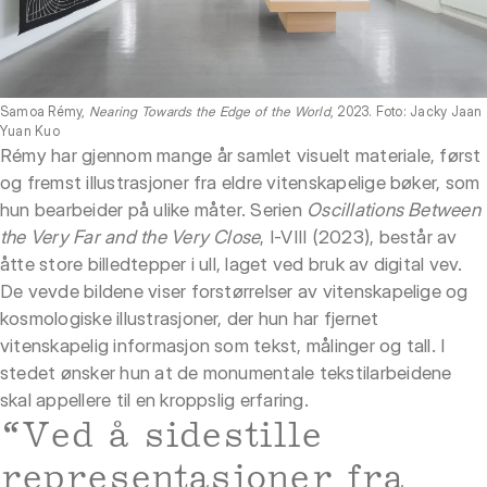
Samoa Rémy,
Nearing Towards the Edge of the World
, 2023. Foto: Jacky Jaan
Yuan Kuo
Rémy har gjennom mange år samlet visuelt materiale, først
og fremst illustrasjoner fra eldre vitenskapelige bøker, som
hun bearbeider på ulike måter. Serien
Oscillations Between
the Very Far and the Very Close
, I-VIII (2023), består av
åtte store billedtepper i ull, laget ved bruk av digital vev.
De vevde bildene viser forstørrelser av vitenskapelige og
kosmologiske illustrasjoner, der hun har fjernet
vitenskapelig informasjon som tekst, målinger og tall. I
stedet ønsker hun at de monumentale tekstilarbeidene
skal appellere til en kroppslig erfaring.
“Ved å sidestille
representasjoner fra