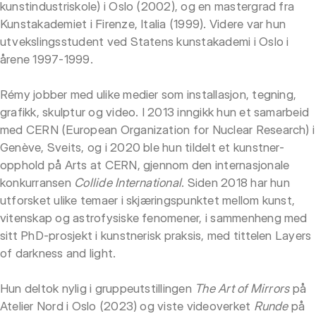
kunstindustriskole) i Oslo (2002), og en mastergrad fra
Kunstakademiet i Firenze, Italia (1999). Videre var hun
utvekslingsstudent ved Statens kunstakademi i Oslo i
årene 1997-1999.
Rémy jobber med ulike medier som installasjon, tegning,
grafikk, skulptur og video. I 2013 inngikk hun et samarbeid
med CERN (European Organization for Nuclear Research) i
Genève, Sveits, og i 2020 ble hun tildelt et kunstner-
opphold på Arts at CERN, gjennom den internasjonale
konkurransen
Collide International
. Siden 2018 har hun
utforsket ulike temaer i skjæringspunktet mellom kunst,
vitenskap og astrofysiske fenomener, i sammenheng med
sitt PhD-prosjekt i kunstnerisk praksis, med tittelen Layers
of darkness and light.
Hun deltok nylig i gruppeutstillingen
The Art of Mirrors
på
Atelier Nord i Oslo (2023) og viste videoverket
Runde
på