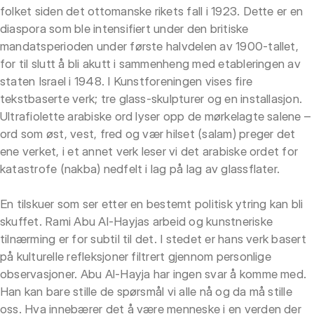
folket siden det ottomanske rikets fall i 1923. Dette er en
diaspora som ble intensifiert under den britiske
mandatsperioden under første halvdelen av 1900-tallet,
for til slutt å bli akutt i sammenheng med etableringen av
staten Israel i 1948. I Kunstforeningen vises fire
tekstbaserte verk; tre glass-skulpturer og en installasjon.
Ultrafiolette arabiske ord lyser opp de mørkelagte salene –
ord som øst, vest, fred og vær hilset (salam) preger det
ene verket, i et annet verk leser vi det arabiske ordet for
katastrofe (nakba) nedfelt i lag på lag av glassflater.
En tilskuer som ser etter en bestemt politisk ytring kan bli
skuffet. Rami Abu Al-Hayjas arbeid og kunstneriske
tilnærming er for subtil til det. I stedet er hans verk basert
på kulturelle refleksjoner filtrert gjennom personlige
observasjoner. Abu Al-Hayja har ingen svar å komme med.
Han kan bare stille de spørsmål vi alle nå og da må stille
oss. Hva innebærer det å være menneske i en verden der