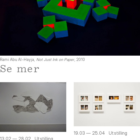
Rami Abu Al-Hayja,
Not Just Ink on Paper
, 2010
Se mer
19.03 — 25.04
Utstilling
13.02 — 28.02
Utstilling