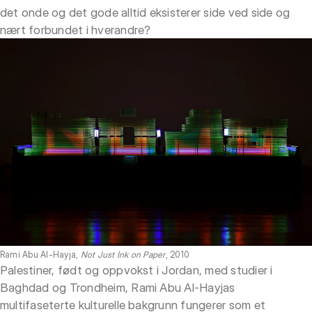
det onde og det gode alltid eksisterer side ved side og
nært forbundet i hverandre?
Rami Abu Al-Hayja,
Not Just Ink on Paper
, 2010
Palestiner, født og oppvokst i Jordan, med studier i
Baghdad og Trondheim, Rami Abu Al-Hayjas
multifaseterte kulturelle bakgrunn fungerer som et