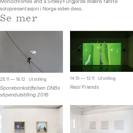
Monochromes and a Smiley» utgjorde Wallins første
solopresentasjon i Norge siden dess.
Se mer
14.10 — 13.11
Utstilling
25.11 — 18.12
Utstilling
Real Friends
Sparebankstiftelsen DNBs
stipendutstilling 2016