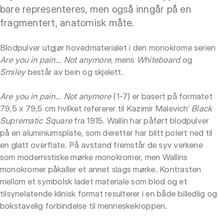
bare representeres, men også inngår på en
fragmentert, anatomisk måte.
Blodpulver utgjør hovedmaterialet i den monokrome serien
Are you in pain... Not anymore
, mens
Whiteboard
og
Smiley
består av bein og skjelett.
Are you in pain... Not anymore
(1-7) er basert på formatet
79,5 x 79,5 cm hvilket refererer til Kazimir Malevich’
Black
Suprematic Square
fra 1915. Wallin har påført blodpulver
på en aluminiumsplate, som deretter har blitt polert ned til
en glatt overflate. På avstand fremstår de syv verkene
som modernistiske mørke monokromer, men Wallins
monokromer påkaller et annet slags mørke. Kontrasten
mellom et symbolsk ladet materiale som blod og et
tilsynelatende klinisk format resulterer i en både billedlig og
bokstavelig forbindelse til menneskekroppen.