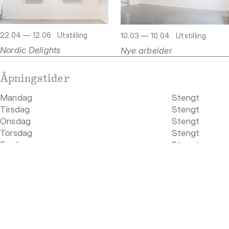
22.04 — 12.06
Utstilling
10.03 — 10.04
Utstilling
Nordic Delights
Nye arbeider
Åpningstider
Mandag
Stengt
Tirsdag
Stengt
Onsdag
Stengt
Torsdag
Stengt
Fredag
Stengt
Lørdag
Stengt
Søndag
Stengt
Adresse
Rådhusgata 19
0158 Oslo