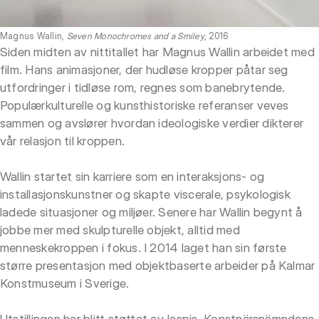
Magnus Wallin,
Seven Monochromes and a Smiley
, 2016
Siden midten av nittitallet har Magnus Wallin arbeidet med
film. Hans animasjoner, der hudløse kropper påtar seg
utfordringer i tidløse rom, regnes som banebrytende.
Populærkulturelle og kunsthistoriske referanser veves
sammen og avslører hvordan ideologiske verdier dikterer
vår relasjon til kroppen.
Wallin startet sin karriere som en interaksjons- og
installasjonskunstner og skapte viscerale, psykologisk
ladede situasjoner og miljøer. Senere har Wallin begynt å
jobbe mer med skulpturelle objekt, alltid med
menneskekroppen i fokus. I 2014 laget han sin første
større presentasjon med objektbaserte arbeider på Kalmar
Konstmuseum i Sverige.
Utstillingen har blitt støttet av Iaspis, Konstnärsnämndens