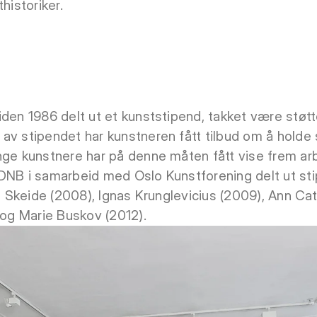
historiker.
iden 1986 delt ut et kunststipend, takket være støt
v stipendet har kunstneren fått tilbud om å holde se
nge kunstnere har på denne måten fått vise frem a
 DNB i samarbeid med Oslo Kunstforening delt ut st
nne Skeide (2008), Ignas Krunglevicius (2009), Ann 
 og Marie Buskov (2012).