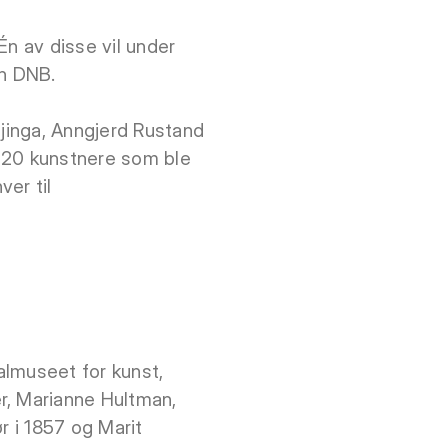
 Én av disse vil under
en DNB.
ujinga, Anngjerd Rustand
på 20 kunstnere som ble
ver til
almuseet for kunst,
r, Marianne Hultman,
r i 1857 og Marit