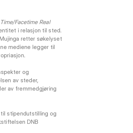
 Time/Facetime Real
itet i relasjon til sted.
ujinga retter søkelyset
ne mediene legger til
opriasjon.
 aspekter og
lsen av steder,
ler av fremmedgjøring
il stipendutstilling og
nkstiftelsen DNB