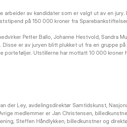
ise arbeider av kandidater som er valgt ut av en jury.
unststipend på 150 000 kroner fra Sparebankstiftels
g medvirker Petter Ballo, Johanne Hestvold, Sandra M
 Disse er av juryen blitt plukket ut fra en gruppe 
ine porteføljer. Utstillerne har mottatt 10 000 kroner h
an der Ley, avdelingsdirektør Samtidskunst, Nasjon
Øvrige medlemmer er Jan Christensen, billedkunstne
ening, Steffen Håndlykken, billedkunstner og direktø