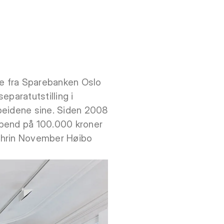
te fra Sparebanken Oslo
paratutstilling i
rbeidene sine. Siden 2008
ipend på 100.000 kroner
Cathrin November Høibo