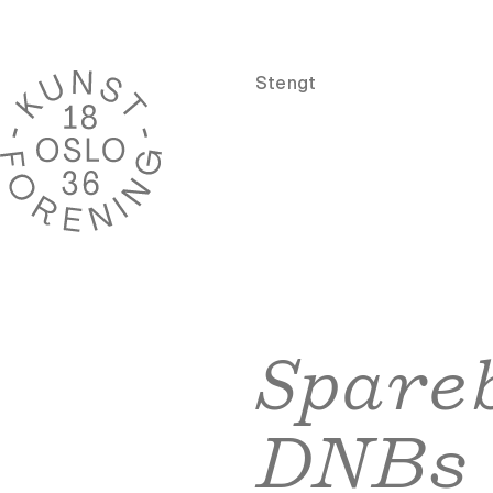
Stengt
Spareb
DNBs s