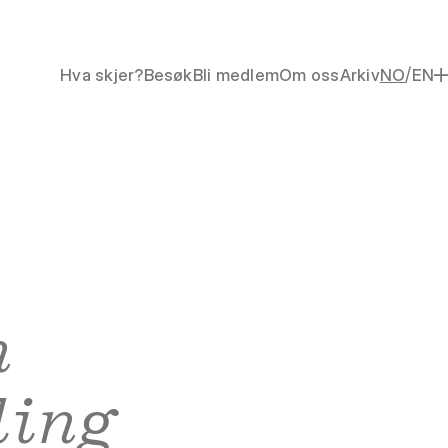
/
Hva skjer?
Besøk
Bli medlem
Om oss
Arkiv
NO
EN
n
ling