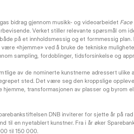
ngas bidrag gjennom musikk- og videoarbeidet
Face
bevisende. Verket stiller relevante spørsmål om ident
åde på et innholdsmessig og et formmessig plan. M
å være «hjemme» ved å bruke de tekniske mulighete
ennom sampling, fordoblinger, tidsforsinkelse og appr
 samtlige av de nominerte kunstnerne adressert ulike
begrepet sted. Det være seg den kroppslige oppleve
e hjemme, transformasjonen av plasser og byrom el
rebankstiftelsen DNB inviterer for sjette år på rad t
nd til en nyetablert kunstner. Fra i år øker Spareba
00 til 150 000.