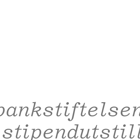
ankstiftelse
tipendutstil