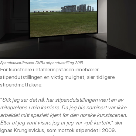
Sparebankstiftelsen DNBs stipendutstilling 2015
For kunstnere i etableringsfasen innebærer
stipendutstillingen en viktig mulighet, sier tidligere
stipendmottakere:
"
Slik jeg ser det nå, har stipendutstillingen vært en av
milepælene i min karriere. Da jeg ble nominert var ikke
arbeidet mitt spesielt kjent for den norske kunstscenen.
Etter at jeg vant visste jeg at jeg var «på kartet»,
" sier
Ignas Krunglevicius, som mottok stipendet i 2009.