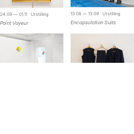
13.08 — 13.09
Utstilling
24.09 — 01.11
Utstilling
Encapsulation Suits
Point Voyeur
12.05 — 21.06
Utstilling
13.03 — 19.04
Utstilling
Supersaturations
Weaving Fabrics for Suits
Åpningstider
Mandag
Stengt
Tirsdag
Stengt
Onsdag
Stengt