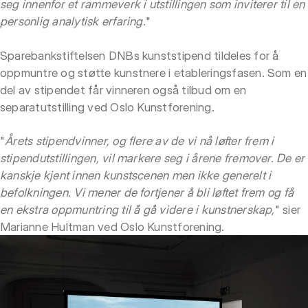
seg innenfor et rammeverk i utstillingen som inviterer til en
personlig analytisk erfaring.
"
Sparebankstiftelsen DNBs kunststipend tildeles for å
oppmuntre og støtte kunstnere i etableringsfasen. Som en
del av stipendet får vinneren også tilbud om en
separatutstilling ved Oslo Kunstforening.
"
Årets stipendvinner, og flere av de vi nå løfter frem i
stipendutstillingen, vil markere seg i årene fremover. De er
kanskje kjent innen kunstscenen men ikke generelt i
befolkningen. Vi mener de fortjener å bli løftet frem og få
en ekstra oppmuntring til å gå videre i kunstnerskap,
" sier
Marianne Hultman ved Oslo Kunstforening.