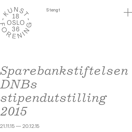
Stengt
Sparebankstiftelsen
DNBs
stipendutstilling
2015
21.11.15 — 20.12.15