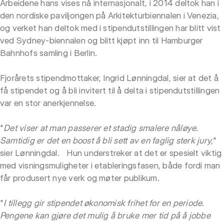
Arbeidene hans vises nå internasjonalt, i 2014 deltok han i
den nordiske paviljongen på Arkitekturbiennalen i Venezia,
og verket han deltok med i stipendutstillingen har blitt vist
ved Sydney-biennalen og blitt kjøpt inn til Hamburger
Bahnhofs samling i Berlin.
Fjorårets stipendmottaker, Ingrid Lønningdal, sier at det å
få stipendet og å bli invitert til å delta i stipendutstillingen
var en stor anerkjennelse.
"
Det viser at man passerer et stadig smalere nåløye.
Samtidig er det en boost å bli sett av en faglig sterk jury,
"
sier Lønningdal. Hun understreker at det er spesielt viktig
med visningsmuligheter i etableringsfasen, både fordi man
får produsert nye verk og møter publikum.
"
I tillegg gir stipendet økonomisk frihet for en periode.
Pengene kan gjøre det mulig å bruke mer tid på å jobbe