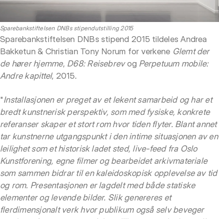
Sparebankstiftelsen DNBs stipendutstilling 2015
Sparebankstiftelsen DNBs stipend 2015 tildeles Andrea
Bakketun & Christian Tony Norum for verkene
Glemt der
de hører hjemme
,
D68: Reisebrev
og
Perpetuum mobile:
Andre kapittel
, 2015.
"
Installasjonen er preget av et lekent samarbeid og har et
bredt kunstnerisk perspektiv, som med fysiske, konkrete
referanser skaper et stort rom hvor tiden flyter. Blant annet
tar kunstnerne utgangspunkt i den intime situasjonen av en
leilighet som et historisk ladet sted, live-feed fra Oslo
Kunstforening, egne filmer og bearbeidet arkivmateriale
som sammen bidrar til en kaleidoskopisk opplevelse av tid
og rom. Presentasjonen er lagdelt med både statiske
elementer og levende bilder. Slik genereres et
flerdimensjonalt verk hvor publikum også selv beveger