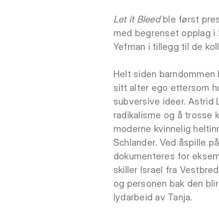
Let it Bleed
ble først pres
med begrenset opplag i 2
Yefman i tillegg til de k
Helt siden barndommen h
sitt alter ego ettersom 
subversive ideer. Astrid L
radikalisme og å trosse 
moderne kvinnelig helti
Schlander. Ved åspille p
dokumenteres for eksemp
skiller Israel fra Vestbr
og personen bak den blir u
lydarbeid av Tanja.