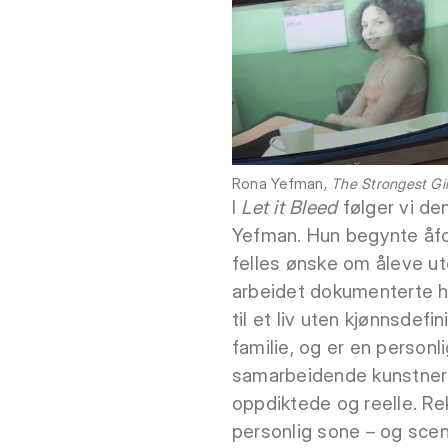
Rona Yefman,
The Strongest Gir
I
Let it Bleed
følger vi de
Yefman. Hun begynte åfo
felles ønske om åleve 
arbeidet dokumenterte hu
til et liv uten kjønnsdefi
familie, og er en person
samarbeidende kunstnere
oppdiktede og reelle. Re
personlig sone – og scen