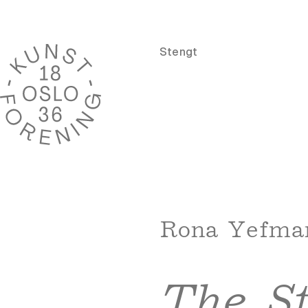
Stengt
Rona Yefma
The St