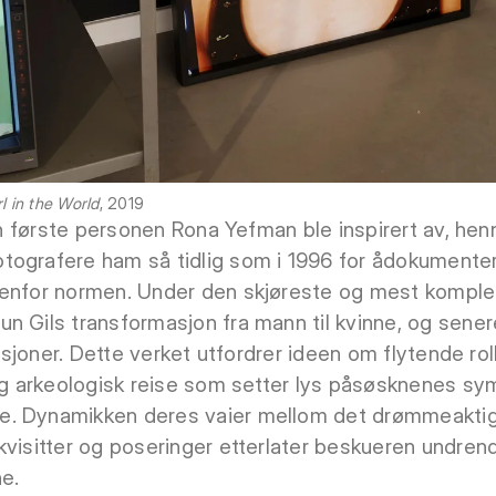
l in the World
, 2019
n første personen Rona Yefman ble inspirert av, hen
tografere ham så tidlig som i 1996 for ådokument
utenfor normen. Under den skjøreste og mest komple
n Gils transformasjon fra mann til kvinne, og sene
nisjoner. Dette verket utfordrer ideen om flytende roll
lig arkeologisk reise som setter lys påsøsknenes s
. Dynamikken deres vaier mellom det drømmeaktig
kvisitter og poseringer etterlater beskueren undre
e.