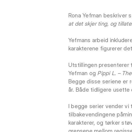
Rona Yefman beskriver s
at det skjer ting, og tillat
Yefmans arbeid inkludere
karakterene figurerer det
Utstillingen presenterer
Yefman og
Pippi L. – The
Begge disse seriene er r
år. Både tidligere usette 
I begge serier vender vi t
tilbakevendingene påmi
karakterer, og tørker st
grensene mellom regissø