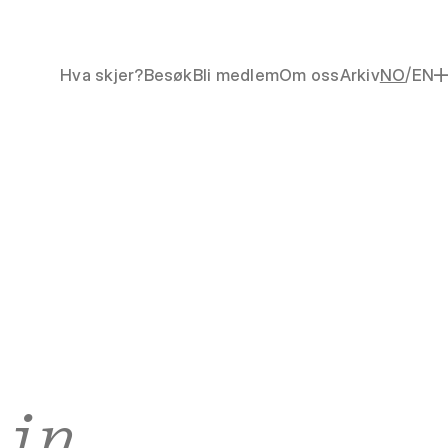
/
Hva skjer?
Besøk
Bli medlem
Om oss
Arkiv
NO
EN
 in