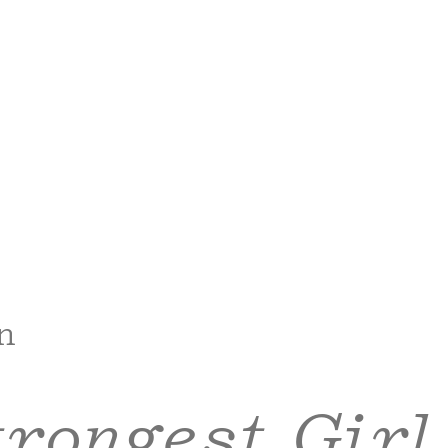
n
rongest Girl