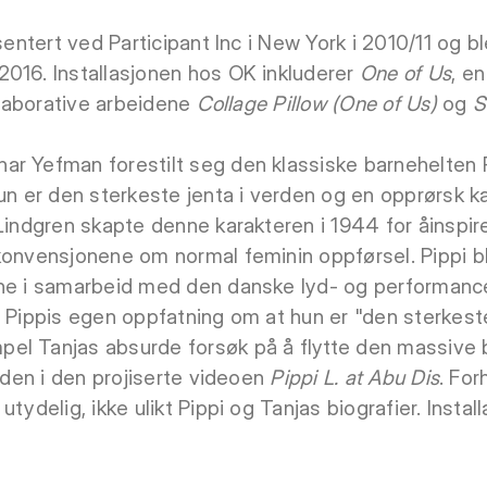
entert ved Participant Inc i New York i 2010/11 og bl
016. Installasjonen hos OK inkluderer
One of Us
, e
ollaborative arbeidene
Collage Pillow (One of Us)
og
S
ar Yefman forestilt seg den klassiske barnehelten
hun er den sterkeste jenta i verden og en opprørsk k
indgren skapte denne karakteren i 1944 for åinspirere
konvensjonene om normal feminin oppførsel. Pippi bli
nne i samarbeid med den danske lyd- og performanc
å Pippis egen oppfatning om at hun er "den sterkest
el Tanjas absurde forsøk på å flytte den massiv
edden i den projiserte videoen
Pippi L. at Abu Dis
. Fo
tydelig, ikke ulikt Pippi og Tanjas biografier. Instal