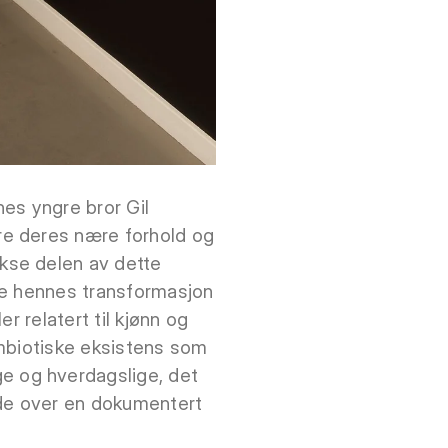
nes yngre bror Gil
ere deres nære forhold og
kse delen av dette
re hennes transformasjon
er relatert til kjønn og
ymbiotiske eksistens som
e og hverdagslige, det
nde over en dokumentert