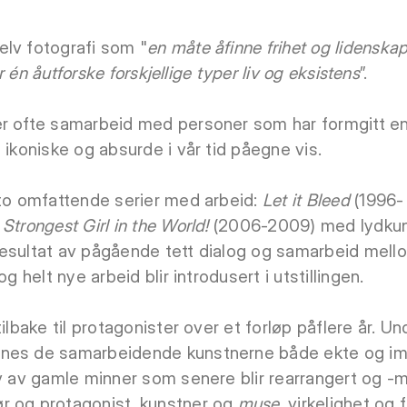
elv fotografi som "
en måte åfinne frihet og lidensk
er én åutforske forskjellige typer liv og eksistens
”.
r ofte samarbeid med personer som har formgitt en 
 ikoniske og absurde i vår tid påegne vis.
 to omfattende serier med arbeid:
Let it Bleed
(1996-
 Strongest Girl in the World!
(2006-2009) med lydkuns
esultat av pågående tett dialog og samarbeid mell
og helt nye arbeid blir introdusert i utstillingen.
ilbake til protagonister over et forløp påflere år. U
nnes de samarbeidende kunstnerne både ekte og im
øv av gamle minner som senere blir rearrangert og -m
r og protagonist, kunstner og
muse
, virkelighet og f