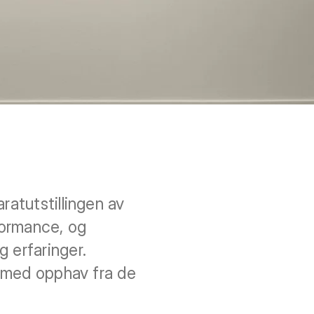
ratutstillingen av
formance, og
 erfaringer.
r med opphav fra de