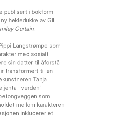
e publisert i bokform
n ny hekledukke av Gil
miley Curtain
.
 Pippi Langstrømpe som
arakter med sosialt
 sin datter til åforstå
r transformert til en
ekunstneren Tanja
e jenta i verden"
e betongveggen som
rholdet mellom karakteren
lasjonen inkluderer et