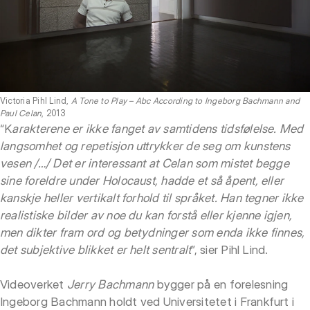
Victoria Pihl Lind,
A Tone to Play – Abc According to Ingeborg Bachmann and
Paul Celan
, 2013
“K
arakterene er ikke fanget av samtidens tidsfølelse. Med
langsomhet og repetisjon uttrykker de seg om kunstens
vesen /…/ Det er interessant at Celan som mistet begge
sine foreldre under Holocaust, hadde et så åpent, eller
kanskje heller vertikalt forhold til språket. Han tegner ikke
realistiske bilder av noe du kan forstå eller kjenne igjen,
men dikter fram ord og betydninger som enda ikke finnes,
det subjektive blikket er helt sentralt
”, sier Pihl Lind.
Videoverket
Jerry Bachmann
bygger på en forelesning
Ingeborg Bachmann holdt ved Universitetet i Frankfurt i