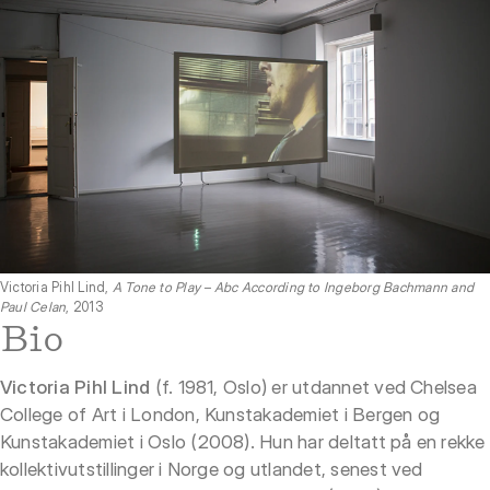
Victoria Pihl Lind,
A Tone to Play – Abc According to Ingeborg Bachmann and
Paul Celan
, 2013
Bio
Victoria Pihl Lind
(f. 1981, Oslo) er utdannet ved Chelsea
College of Art i London, Kunstakademiet i Bergen og
Kunstakademiet i Oslo (2008). Hun har deltatt på en rekke
kollektivutstillinger i Norge og utlandet, senest ved