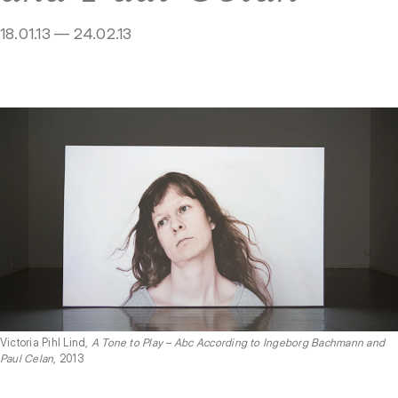
18.01.13 — 24.02.13
Victoria Pihl Lind,
A Tone to Play – Abc According to Ingeborg Bachmann and
Paul Celan
, 2013