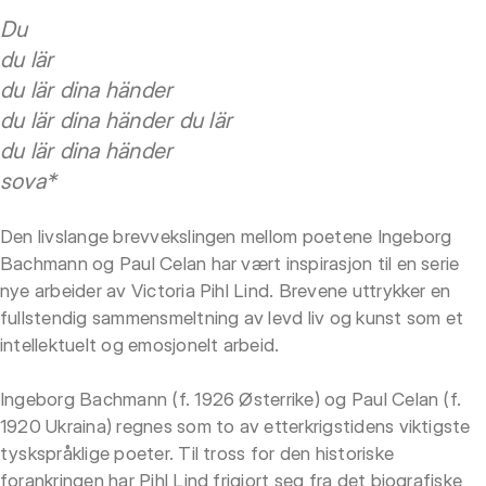
Du
du lär
du lär dina händer
du lär dina händer du lär
du lär dina händer
sova*
Den livslange brevvekslingen mellom poetene Ingeborg
Bachmann og Paul Celan har vært inspirasjon til en serie
nye arbeider av Victoria Pihl Lind. Brevene uttrykker en
fullstendig sammensmeltning av levd liv og kunst som et
intellektuelt og emosjonelt arbeid.
Ingeborg Bachmann (f. 1926 Østerrike) og Paul Celan (f.
1920 Ukraina) regnes som to av etterkrigstidens viktigste
tyskspråklige poeter. Til tross for den historiske
forankringen har Pihl Lind frigjort seg fra det biografiske