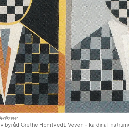
Byråkrater
t av byråd Grethe Homtvedt. Veven - kardinal instrume