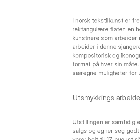
I norsk tekstilkunst er 
rektangulære flaten en h
kunstnere som arbeider 
arbeider i denne sjangere
kompositorisk og ikonogra
format på hver sin måte
særegne muligheter for u
Utsmykkings arbeide
Utstillingen er samtidig e
salgs og egner seg godt t
varer helt til 17. august 