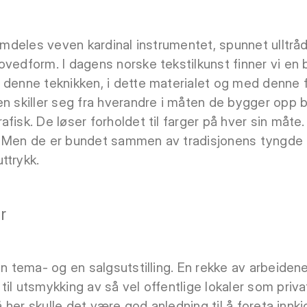
fremdeles veven kardinal instrumentet, spunnet ulltr
ovedform. I dagens norske tekstilkunst finner vi en
i denne teknikken, i dette materialet og med denne
n skiller seg fra hverandre i måten de bygger opp bi
fisk. De løser forholdet til farger på hver sin måte. 
. Men de er bundet sammen av tradisjonens tyngde 
ttrykk.
r
n tema- og en salgsutstilling. En rekke av arbeidene p
il utsmykking av så vel offentlige lokaler som priva
så her skulle det være god anledning til å foreta innk