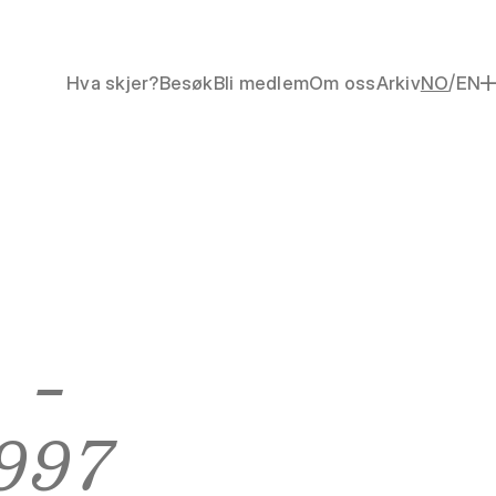
/
Hva skjer?
Besøk
Bli medlem
Om oss
Arkiv
NO
EN
 -
997