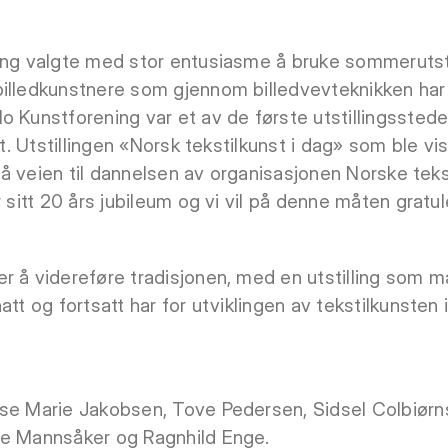
ing valgte med stor entusiasme å bruke sommerutstil
billedkunstnere som gjennom billedvevteknikken har
o Kunstforening var et av de første utstillingsstede
st. Utstillingen «Norsk tekstilkunst i dag» som ble vi
t på veien til dannelsen av organisasjonen Norske teks
r sitt 20 års jubileum og vi vil på denne måten grat
r å videreføre tradisjonen, med en utstilling som m
att og fortsatt har for utviklingen av tekstilkunsten 
lse Marie Jakobsen, Tove Pedersen, Sidsel Colbiør
ne Mannsåker og Ragnhild Enge.