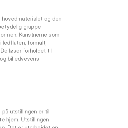
åd hovedmaterialet og den
 betydelig gruppe
 formen. Kunstnerne som
lledflaten, formalt,
De løser forholdet til
og billedvevens
å utstillingen er til
te hjem. Utstillingen
jop. Det er utarbeidet en