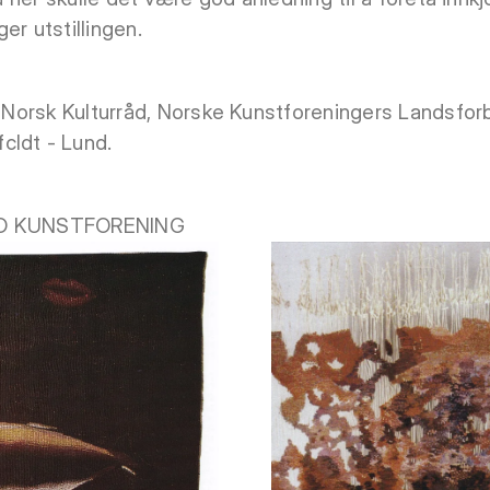
er utstillingen.
av Norsk Kulturråd, Norske Kunstforeningers Landsfo
cldt - Lund.
SLO KUNSTFORENING