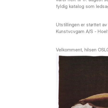
fyldig katalog som ledsag
Utstillingen er støttet 
Kunstvcvgam A/S - Hoelf
Velkomment, hilsen O