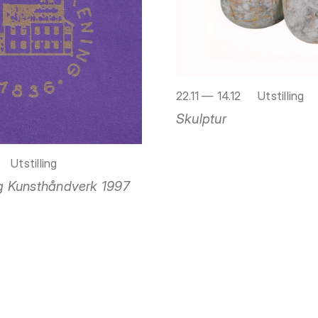
22.11 — 14.12
Utstilling
Skulptur
Utstilling
ing Kunsthåndverk 1997