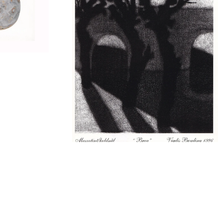
22.11 — 14.12
Utstilling
Mezzotint